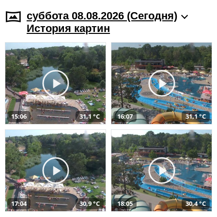
суббота 08.08.2026 (Cегодня)
История картин
15:06
31,1 °C
16:07
31,1 °C
17:04
30,9 °C
18:05
30,4 °C