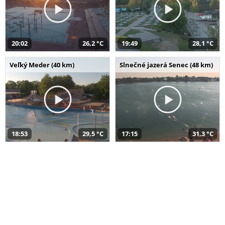
20:02
26,2 °C
19:49
28,1 °C
Veľký Meder (40 km)
Slnečné jazerá Senec (48 km)
18:53
29,5 °C
17:15
31,3 °C