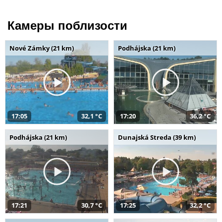
Камеры поблизости
Nové Zámky (21 km)
Podhájska (21 km)
17:05
32,1 °C
17:20
36,2 °C
Podhájska (21 km)
Dunajská Streda (39 km)
17:21
30,7 °C
17:25
32,2 °C