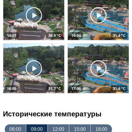
14:07
30,9 °C
15:04
31,4 °C
16:05
31,7 °C
17:06
31,6 °C
Исторические температуры
06:00
09:00
12:00
15:00
18:00