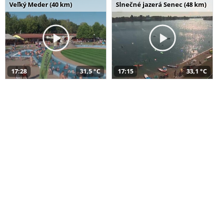
Veľký Meder (40 km)
Slnečné jazerá Senec (48 km)
17:28
31,5 °C
17:15
33,1 °C