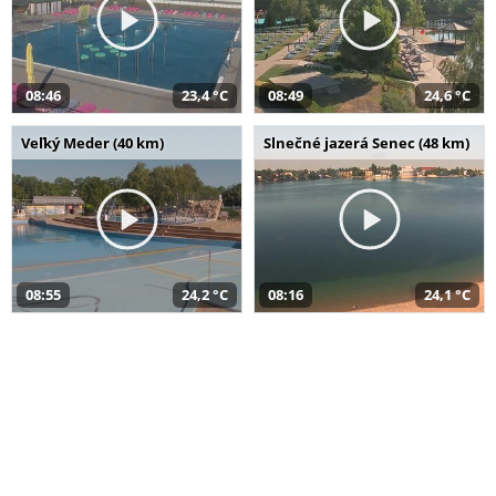
08:46
23,4 °C
08:49
24,6 °C
Veľký Meder (40 km)
Slnečné jazerá Senec (48 km)
08:55
24,2 °C
08:16
24,1 °C