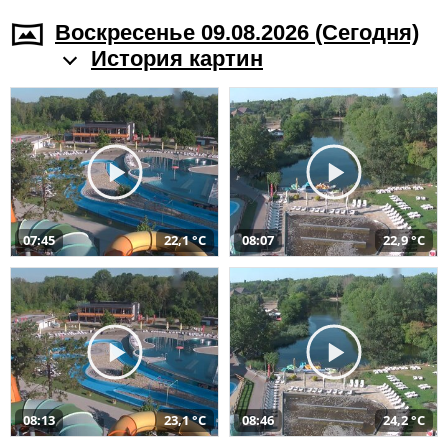
Воскресенье 09.08.2026 (Cегодня)
История картин
07:45
22,1 °C
08:07
22,9 °C
08:13
23,1 °C
08:46
24,2 °C