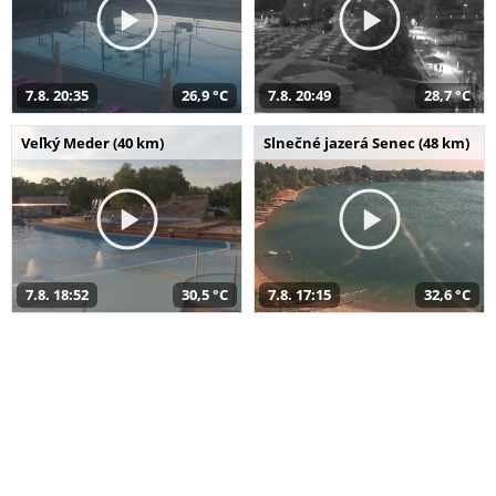
7.8. 20:35
26,9 °C
7.8. 20:49
28,7 °C
Veľký Meder (40 km)
Slnečné jazerá Senec (48 km)
7.8. 18:52
30,5 °C
7.8. 17:15
32,6 °C