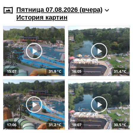
Пятница 07.08.2026 (вчера)
История картин
15:07
31,9 °C
16:05
31,4 °C
17:06
31,2 °C
18:07
30,5 °C