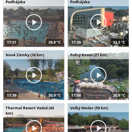
Podhájska
Podhájska
17:21
29,8 °C
17:20
33,5 °C
Nové Zámky (16 km)
Poľný Kesov (21 km)
17:39
30,9 °C
17:04
30,9 °C
Thermal Resort Vadaš (43
Veľký Meder (50 km)
km)