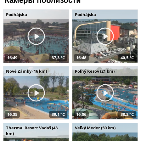
Камеры поблизости
Podhájska
Podhájska
16:49
37,3 °C
16:48
40,5 °C
Nové Zámky (16 km)
Poľný Kesov (21 km)
16:35
39,1 °C
16:06
38,2 °C
Thermal Resort Vadaš (43
Veľký Meder (50 km)
km)