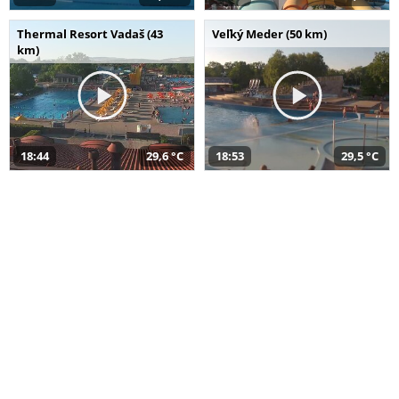
Thermal Resort Vadaš (43
Veľký Meder (50 km)
km)
18:44
29,6 °C
18:53
29,5 °C