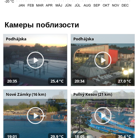
Камеры поблизости
Podhájska
Podhájska
20:35
25,4 °C
20:34
27,0 °C
Nové Zámky (16 km)
Poľný Kesov (21 km)
19:01
29,9 °C
18:05
30,4 °C