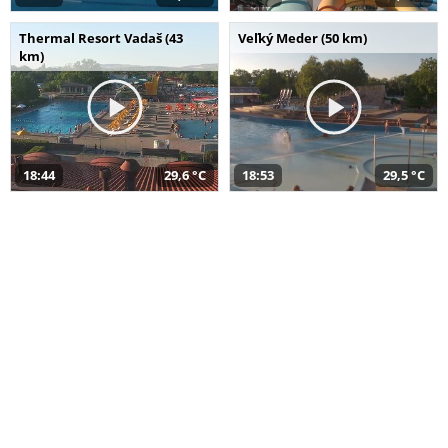
Thermal Resort Vadaš (43
Veľký Meder (50 km)
km)
18:44
29,6 °C
18:53
29,5 °C