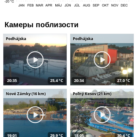
Камеры поблизости
Podhájska
Podhájska
20:35
25,4 °C
20:34
27,0 °C
Nové Zámky (16 km)
Poľný Kesov (21 km)
19:01
29,9 °C
18:05
30,4 °C