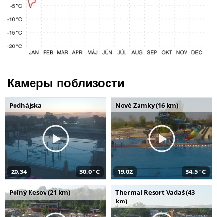
Камеры поблизости
Podhájska
Nové Zámky (16 km)
20:34
30,0 °C
19:02
34,5 °C
Poľný Kesov (21 km)
Thermal Resort Vadaš (43
km)