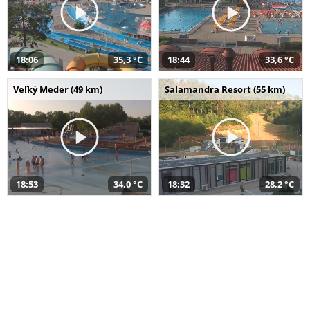
18:06
35,3 °C
18:44
33,6 °C
Veľký Meder (49 km)
Salamandra Resort (55 km)
18:53
34,0 °C
18:32
28,2 °C