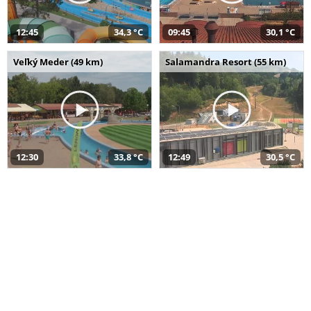
12:45
34,3 °C
09:45
30,1 °C
Veľký Meder (49 km)
Salamandra Resort (55 km)
12:30
33,8 °C
12:49
30,5 °C