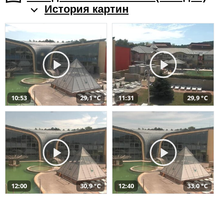
История картин
10:53
29,1 °C
11:31
29,9 °C
12:00
30,9 °C
12:40
33,0 °C