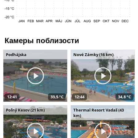
Камеры поблизости
Podhájska
Nové Zámky (16 km)
12:41
33,5 °C
12:44
34,8 °C
Poľný Kesov (21 km)
Thermal Resort Vadaš (43
km)