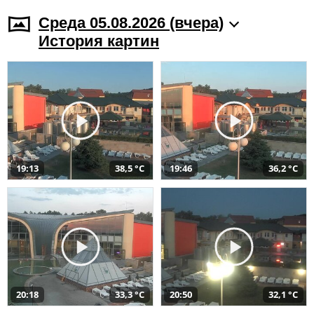
Среда 05.08.2026 (вчера)
История картин
19:13
38,5 °C
19:46
36,2 °C
20:18
33,3 °C
20:50
32,1 °C