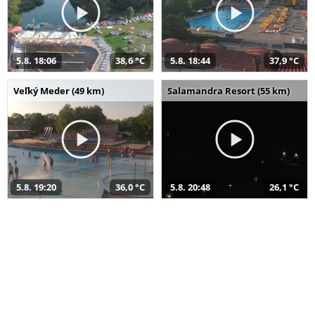
5.8. 18:06
38,6 °C
5.8. 18:44
37,9 °C
Veľký Meder (49 km)
Salamandra Resort (55 km)
5.8. 19:20
36,0 °C
5.8. 20:48
26,1 °C