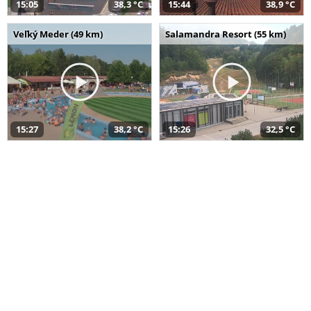
15:05
38,3 °C
15:44
38,9 °C
Veľký Meder (49 km)
Salamandra Resort (55 km)
15:27
38,2 °C
15:26
32,5 °C