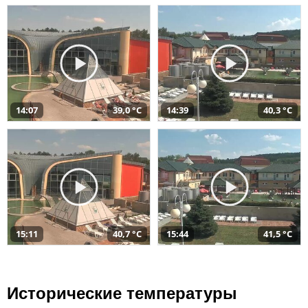
14:07
39,0 °C
14:39
40,3 °C
15:11
40,7 °C
15:44
41,5 °C
Исторические температуры