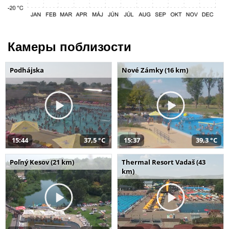
Камеры поблизости
Podhájska
Nové Zámky (16 km)
15:44
37,5 °C
15:37
39,3 °C
Poľný Kesov (21 km)
Thermal Resort Vadaš (43
km)