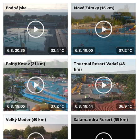
Podhájska
Nové Zámky (16 km)
6.8. 20:35
32,4 °C
6.8. 19:00
37,2 °C
Poľný Kesov (21 km)
Thermal Resort Vadaš (43
km)
6.8. 18:05
37,2 °C
6.8. 18:44
36,9 °C
Veľký Meder (49 km)
Salamandra Resort (55 km)