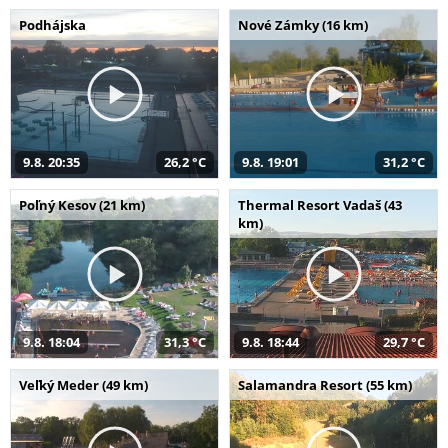
Podhájska
Nové Zámky (16 km)
9.8. 20:35
26,2 °C
9.8. 19:01
31,2 °C
Poľný Kesov (21 km)
Thermal Resort Vadaš (43
km)
9.8. 18:04
31,3 °C
9.8. 18:44
29,7 °C
Veľký Meder (49 km)
Salamandra Resort (55 km)