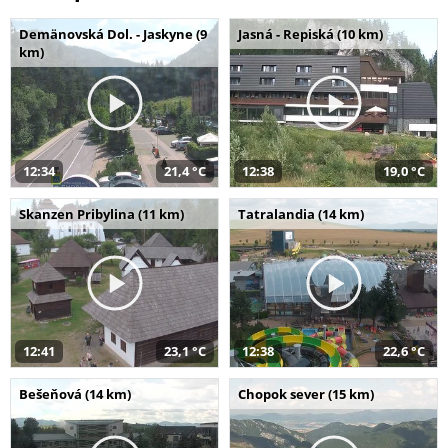
Demänovská Dol. - Jaskyne (9
Jasná - Repiská (10 km)
km)
12:34
21,4 °C
12:38
19,0 °C
Skanzen Pribylina (11 km)
Tatralandia (14 km)
12:41
23,1 °C
12:38
22,6 °C
Bešeňová (14 km)
Chopok sever (15 km)