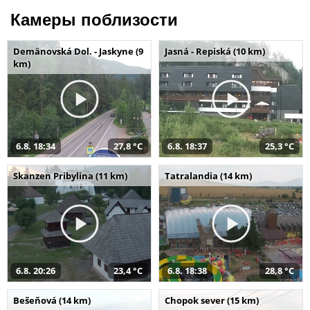
Камеры поблизости
Demänovská Dol. - Jaskyne (9
Jasná - Repiská (10 km)
km)
6.8. 18:34
27,8 °C
6.8. 18:37
25,3 °C
Skanzen Pribylina (11 km)
Tatralandia (14 km)
6.8. 20:26
23,4 °C
6.8. 18:38
28,8 °C
Bešeňová (14 km)
Chopok sever (15 km)