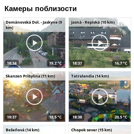
Камеры поблизости
Demänovská Dol. - Jaskyne (9
Jasná - Repiská (10 km)
km)
18:34
19,2 °C
18:37
16,7 °C
Skanzen Pribylina (11 km)
Tatralandia (14 km)
19:37
18,5 °C
18:38
20,5 °C
Bešeňová (14 km)
Chopok sever (15 km)