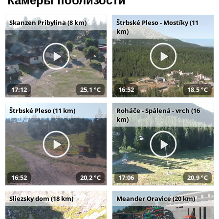
Камеры поблизости
Skanzen Pribylina (8 km)
Štrbské Pleso - Mostíky (11
km)
17:12
25,1 °C
16:52
18,5 °C
Štrbské Pleso (11 km)
Roháče - Spálená - vrch (16
km)
16:52
20,2 °C
17:06
20,9 °C
Sliezsky dom (18 km)
Meander Oravice (20 km)