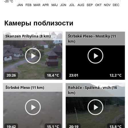
Камеры поблизости
Skanzen Pribylina (8 km)
Štrbské Pleso - Mostíky (11
km)
20:26
18,4 °C
23:01
12,2 °C
Štrbské Pleso (11 km)
Roháče - Spálená - vrch (16
km)
19:42
15,1 °C
20:19
13,8 °C