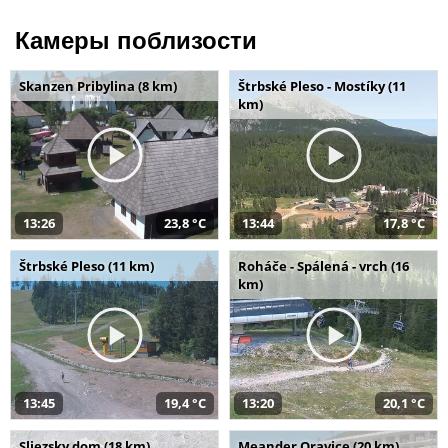
Камеры поблизости
Skanzen Pribylina (8 km)
Štrbské Pleso - Mostíky (11
km)
13:26
23,8 °C
13:44
17,8 °C
Štrbské Pleso (11 km)
Roháče - Spálená - vrch (16
km)
13:45
19,4 °C
13:20
20,1 °C
Sliezsky dom (18 km)
Meander Oravice (20 km)