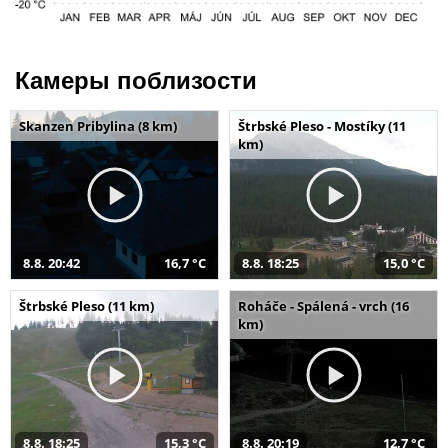
Камеры поблизости
Skanzen Pribylina (8 km)
Štrbské Pleso - Mostíky (11
km)
8.8. 20:42
16,7 °C
8.8. 18:25
15,0 °C
Štrbské Pleso (11 km)
Roháče - Spálená - vrch (16
km)
8.8. 18:25
15,3 °C
8.8. 20:19
12,7 °C