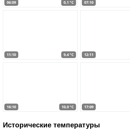
06:09
0,1 °C
07:10
11:10
9,4 °C
12:11
16:10
10,0 °C
17:09
Исторические температуры