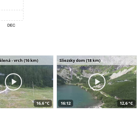
álená - vrch (16 km)
Sliezsky dom (18 km)
16,6 °C
16:12
12,6 °C