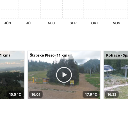
11 km)
Štrbské Pleso (11 km)
Roháče - Sp
15,5 °C
16:04
17,9 °C
16:33