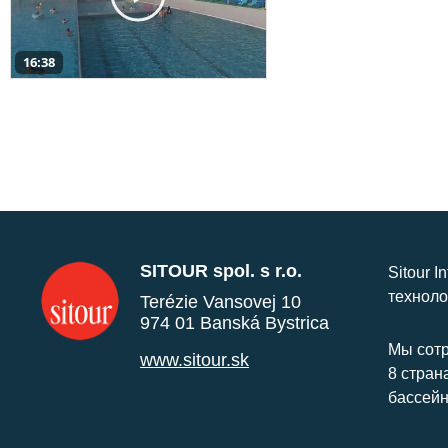
16:38
SITOUR spol. s r.o.
Sitour I
техноло
Terézie Vansovej 10
974 01 Banská Bystrica
Мы сотр
www.sitour.sk
8 стран
бассейн