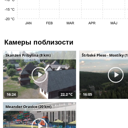
Камеры поблизости
Skanzen Pribylina (8 km)
Štrbské Pleso - Mostíky (
16:24
22,2 °C
16:05
Meander Oravice (20 km)