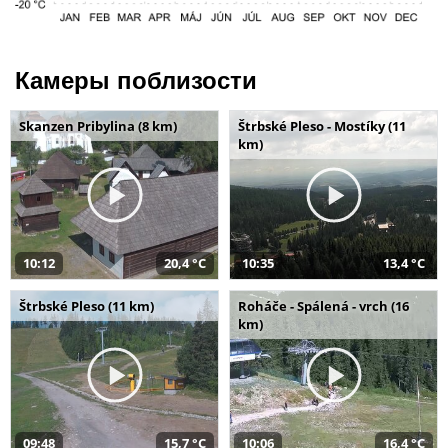
Камеры поблизости
Skanzen Pribylina (8 km)
Štrbské Pleso - Mostíky (11
km)
10:12
20,4 °C
10:35
13,4 °C
Štrbské Pleso (11 km)
Roháče - Spálená - vrch (16
km)
09:48
15,7 °C
10:06
16,4 °C