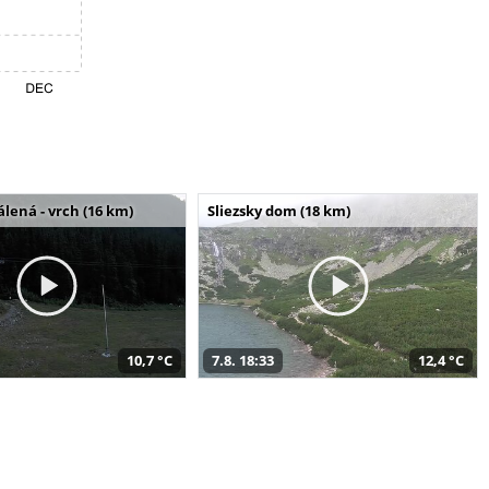
álená - vrch (16 km)
Sliezsky dom (18 km)
10,7 °C
7.8. 18:33
12,4 °C