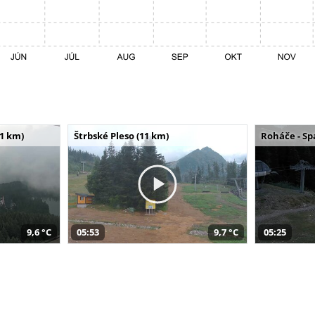
11 km)
Štrbské Pleso (11 km)
Roháče - Sp
9,6 °C
05:53
9,7 °C
05:25