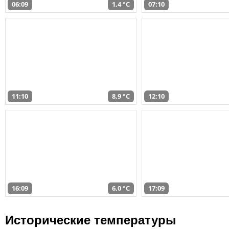
06:09
1,4 °C
07:10
11:10
8,9 °C
12:10
16:09
6,0 °C
17:09
Исторические температуры