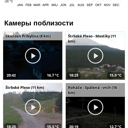
Камеры поблизости
Skanzen Pribylina (8 km)
Štrbské Pleso - Mostíky (11
km)
20:42
16,7 °C
18:25
15,0 °C
Štrbské Pleso (11 km)
Roháče - Spálená - vrch (16
km)
18:25
15,3 °C
20:19
12,7 °C