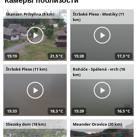
Камеры поблизости
Skanzen Pribylina (8 km)
Štrbské Pleso - Mostíky (11
km)
15:19
21,5 °C
15:28
17,3 °C
Štrbské Pleso (11 km)
Roháče - Spálená - vrch (16
km)
15:33
18,3 °C
15:29
16,5 °C
Sliezsky dom (18 km)
Meander Oravice (20 km)