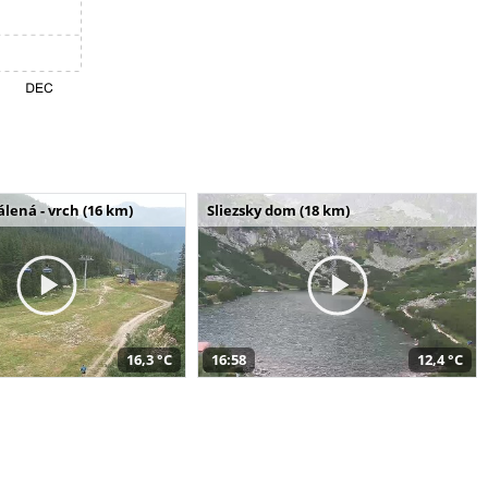
álená - vrch (16 km)
Sliezsky dom (18 km)
16,3 °C
16:58
12,4 °C