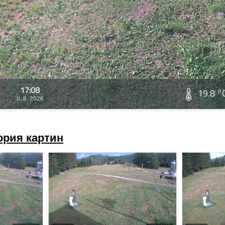
17:08
19.8 °
8. 8. 2026
ория картин