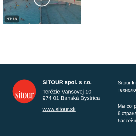
17:18
SITOUR spol. s r.o.
Sitour I
техноло
Terézie Vansovej 10
974 01 Banská Bystrica
Мы сотр
www.sitour.sk
8 стран
бассейн