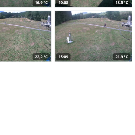
16,9 °C
10:08
18,5 °C
22,2 °C
15:09
21,9 °C