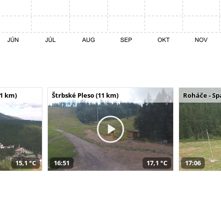
11 km)
Štrbské Pleso (11 km)
Roháče - Sp
15,1 °C
16:51
17,1 °C
17:06