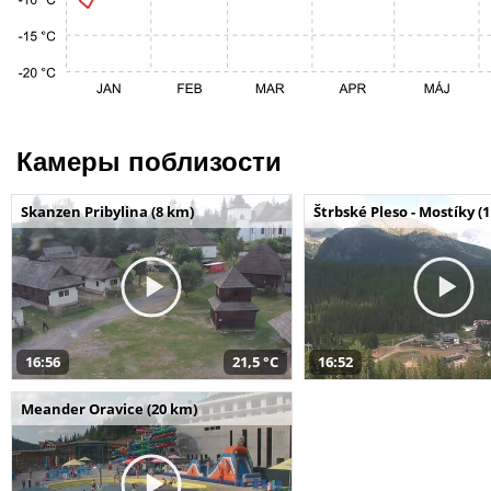
Камеры поблизости
Skanzen Pribylina (8 km)
Štrbské Pleso - Mostíky (
16:56
21,5 °C
16:52
Meander Oravice (20 km)