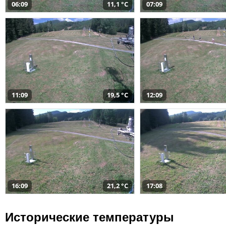
06:09
11,1 °C
07:09
11:09
19,5 °C
12:09
16:09
21,2 °C
17:08
Исторические температуры