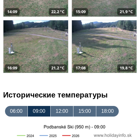
14:09
22,2 °C
15:09
21,9 °C
16:09
21,2 °C
17:08
19,8 °C
Исторические температуры
06:00
09:00
12:00
15:00
18:00