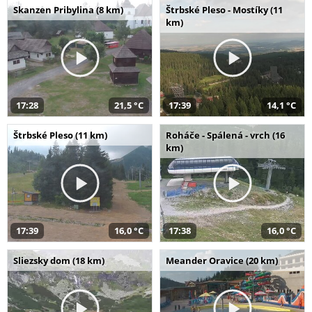
Skanzen Pribylina (8 km)
Štrbské Pleso - Mostíky (11
km)
17:28
21,5 °C
17:39
14,1 °C
Štrbské Pleso (11 km)
Roháče - Spálená - vrch (16
km)
17:39
16,0 °C
17:38
16,0 °C
Sliezsky dom (18 km)
Meander Oravice (20 km)