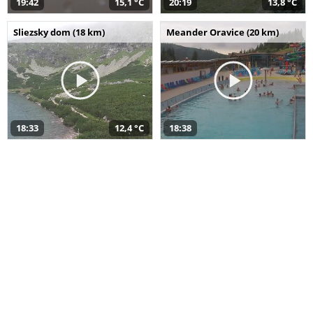
19:42
15,1 °C
20:19
13,8 °C
Sliezsky dom (18 km)
Meander Oravice (20 km)
18:33
12,4 °C
18:38