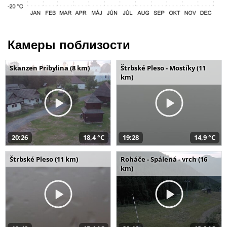
Камеры поблизости
Skanzen Pribylina (8 km)
Štrbské Pleso - Mostíky (11
km)
20:26
18,4 °C
19:28
14,9 °C
Štrbské Pleso (11 km)
Roháče - Spálená - vrch (16
km)