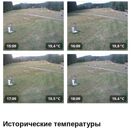
15:09
19,4 °C
16:09
19,8 °C
17:09
19,5 °C
18:09
19,4 °C
Исторические температуры