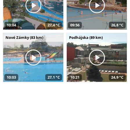
10:04
27,4 °C
09:56
26,8 °C
Nové Zámky (83 km)
Podhájska (89 km)
10:03
27,1 °C
10:21
24,9 °C