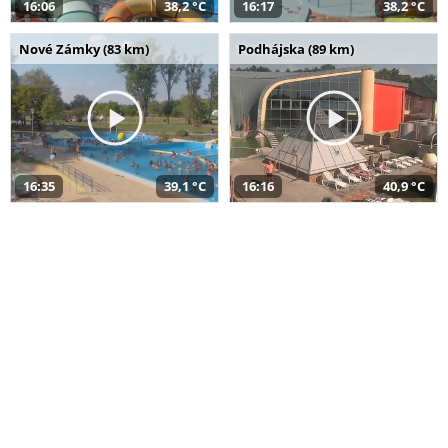
16:06
38,2 °C
16:17
38,2 °C
Nové Zámky (83 km)
Podhájska (89 km)
16:35
39,1 °C
16:16
40,9 °C