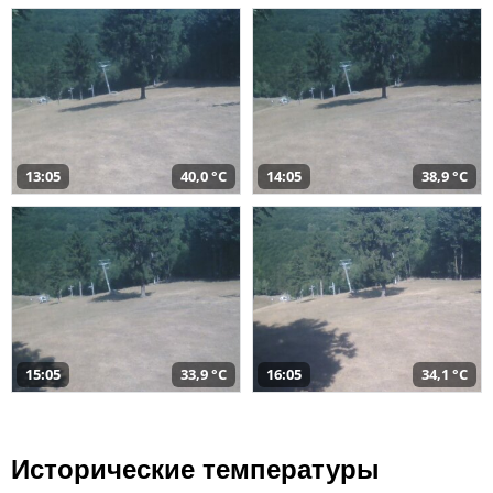
13:05
40,0 °C
14:05
38,9 °C
15:05
33,9 °C
16:05
34,1 °C
Исторические температуры