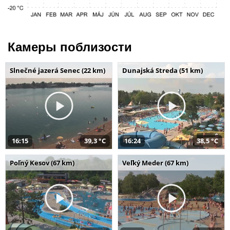
Камеры поблизости
Slnečné jazerá Senec (22 km)
Dunajská Streda (51 km)
16:15
39,3 °C
16:24
38,5 °C
Poľný Kesov (67 km)
Veľký Meder (67 km)