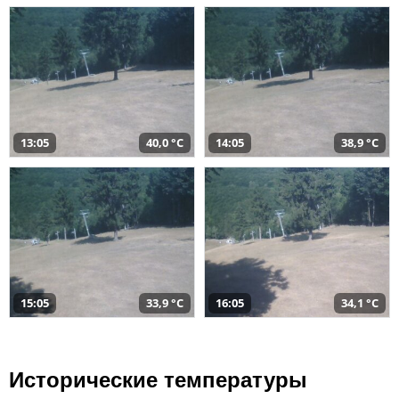
13:05
40,0 °C
14:05
38,9 °C
15:05
33,9 °C
16:05
34,1 °C
Исторические температуры