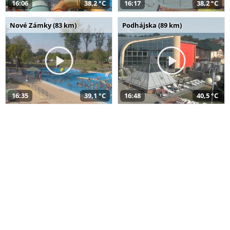
16:06
38,2 °C
16:17
38,2 °C
Nové Zámky (83 km)
Podhájska (89 km)
16:35
39,1 °C
16:48
40,5 °C