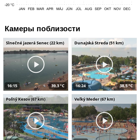
Камеры поблизости
Slnečné jazerá Senec (22 km)
Dunajská Streda (51 km)
16:15
39,3 °C
16:24
38,5 °C
Poľný Kesov (67 km)
Veľký Meder (67 km)