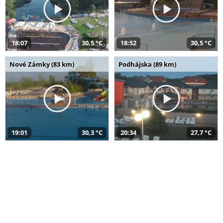
18:07
30,5 °C
18:52
30,5 °C
Nové Zámky (83 km)
Podhájska (89 km)
19:01
30,3 °C
20:34
27,7 °C