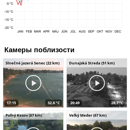
Камеры поблизости
Slnečné jazerá Senec (22 km)
Dunajská Streda (51 km)
17:15
32,6 °C
20:49
28,7 °C
Poľný Kesov (67 km)
Veľký Meder (67 km)