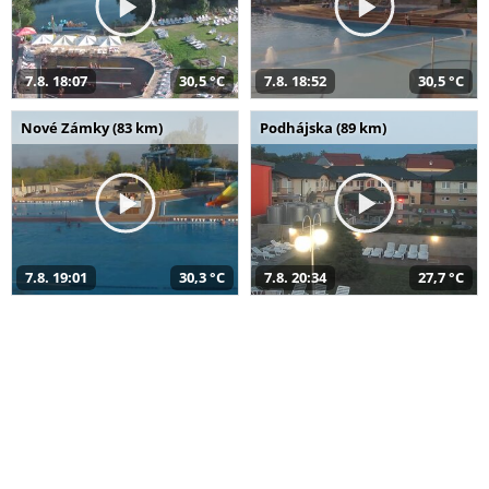
7.8. 18:07
30,5 °C
7.8. 18:52
30,5 °C
Nové Zámky (83 km)
Podhájska (89 km)
7.8. 19:01
30,3 °C
7.8. 20:34
27,7 °C