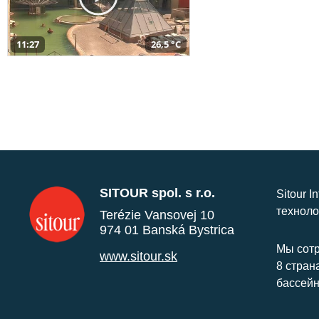
11:27
26,5 °C
SITOUR spol. s r.o.
Sitour I
техноло
Terézie Vansovej 10
974 01 Banská Bystrica
Мы сотр
www.sitour.sk
8 стран
бассейн