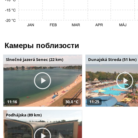
Камеры поблизости
Slnečné jazerá Senec (22 km)
Dunajská Streda (51 km)
11:16
30,0 °C
11:25
Podhájska (89 km)