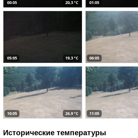
00:05
20,3 °C
01:05
05:05
19,3 °C
06:05
10:05
26,9 °C
11:05
Исторические температуры