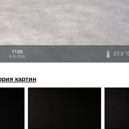
11:05
27.3 °
8. 8. 2026
ория картин