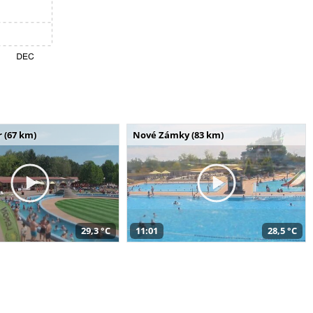
 (67 km)
Nové Zámky (83 km)
29,3 °C
11:01
28,5 °C