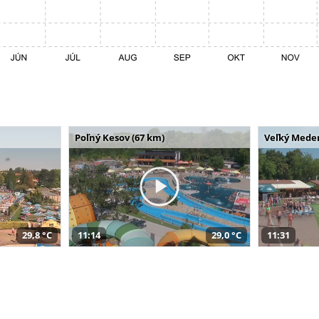
Poľný Kesov (67 km)
Veľký Meder
29,8 °C
11:14
29,0 °C
11:31