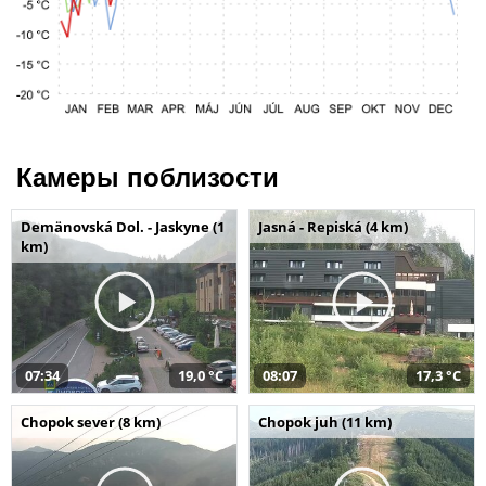
Камеры поблизости
Demänovská Dol. - Jaskyne (1
Jasná - Repiská (4 km)
km)
07:34
19,0 °C
08:07
17,3 °C
Chopok sever (8 km)
Chopok juh (11 km)