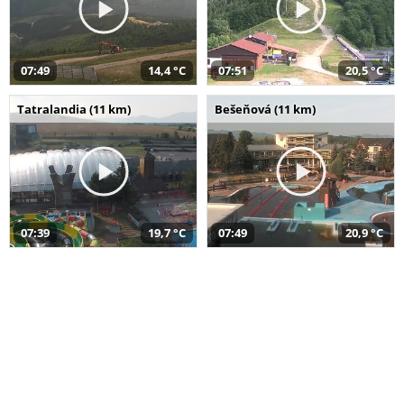
07:49
14,4 °C
07:51
20,5 °C
Tatralandia (11 km)
Bešeňová (11 km)
07:39
19,7 °C
07:49
20,9 °C