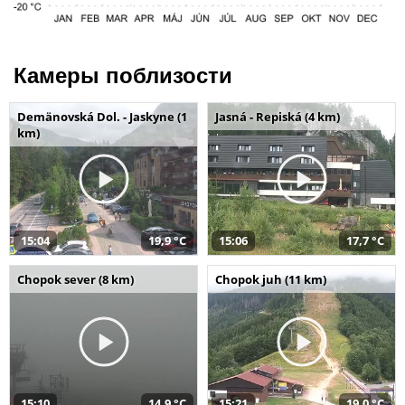
Камеры поблизости
Demänovská Dol. - Jaskyne (1
Jasná - Repiská (4 km)
km)
15:04
19,9 °C
15:06
17,7 °C
Chopok sever (8 km)
Chopok juh (11 km)
15:10
14,9 °C
15:21
19,0 °C