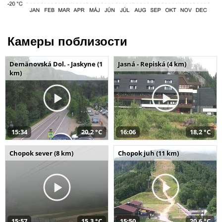
Камеры поблизости
Demänovská Dol. - Jaskyne (1
Jasná - Repiská (4 km)
km)
15:34
20,2 °C
16:06
18,2 °C
Chopok sever (8 km)
Chopok juh (11 km)
15:57
15,3 °C
15:50
20,6 °C