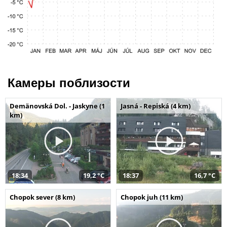
Камеры поблизости
Demänovská Dol. - Jaskyne (1
Jasná - Repiská (4 km)
km)
18:34
19,2 °C
18:37
16,7 °C
Chopok sever (8 km)
Chopok juh (11 km)