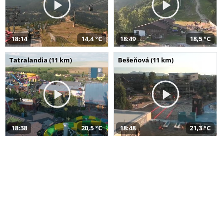
18:14
14,4 °C
18:49
18,5 °C
Tatralandia (11 km)
Bešeňová (11 km)
18:38
20,5 °C
18:48
21,3 °C