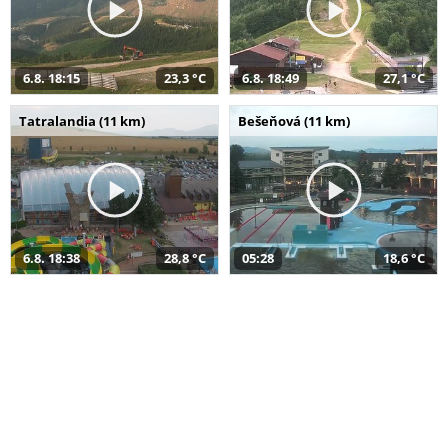
6.8. 18:15
23,3 °C
6.8. 18:49
27,1 °C
Tatralandia (11 km)
Bešeňová (11 km)
6.8. 18:38
28,8 °C
05:28
18,6 °C