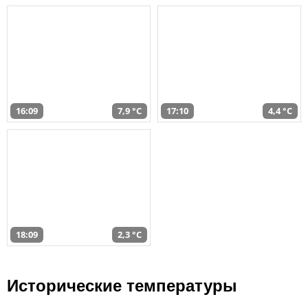
16:09
7,9 °C
17:10
4,4 °C
18:09
2,3 °C
Исторические температуры