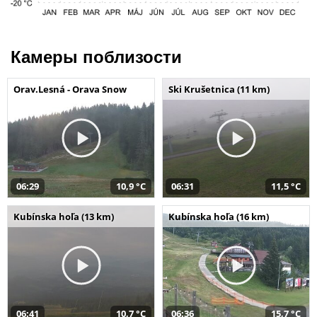
Камеры поблизости
Orav.Lesná - Orava Snow
Ski Krušetnica (11 km)
06:29
10,9 °C
06:31
11,5 °C
Kubínska hoľa (13 km)
Kubínska hoľa (16 km)
06:41
10,7 °C
06:36
15,7 °C