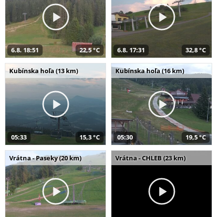
6.8. 18:51
22,5 °C
6.8. 17:31
32,8 °C
Kubínska hoľa (13 km)
Kubínska hoľa (16 km)
05:33
15,3 °C
05:30
19,5 °C
Vrátna - Paseky (20 km)
Vrátna - CHLEB (23 km)