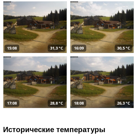
15:08
31,3 °C
16:09
30,5 °C
17:08
28,8 °C
18:08
26,3 °C
Исторические температуры