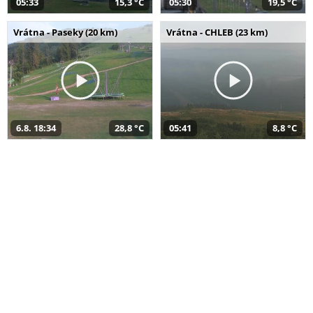
05:33
15,3 °C
05:30
19,5 °C
Vrátna - Paseky (20 km)
Vrátna - CHLEB (23 km)
6.8. 18:34
28,8 °C
05:41
8,8 °C