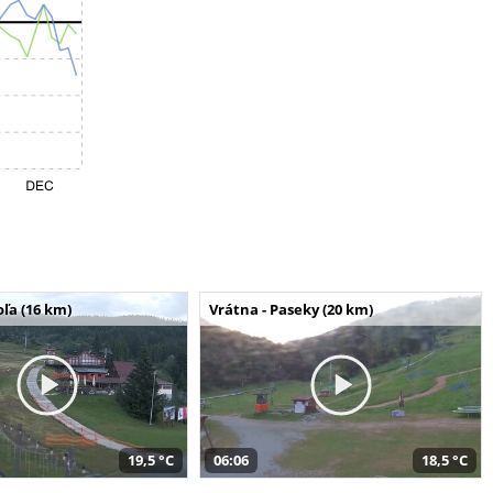
ľa (16 km)
Vrátna - Paseky (20 km)
19,5 °C
06:06
18,5 °C