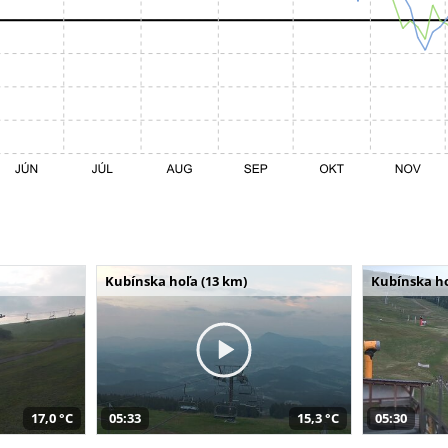
Kubínska hoľa (13 km)
Kubínska ho
17,0 °C
05:33
15,3 °C
05:30