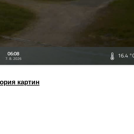
06:08
16.4 °
7. 8. 2026
ория картин