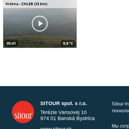
Vrátna - CHLEB (23 km)
05:41
8,8 °C
SITOUR spol. s r.o.
Sitour I
техноло
Terézie Vansovej 10
974 01 Banská Bystrica
Мы сотр
www.sitour.sk