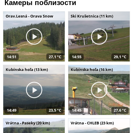
Камеры поблизости
Orav.Lesná - Orava Snow
Ski Krušetnica (11 km)
14:51
27,1 °C
14:55
29,1 °C
Kubínska hoľa (13 km)
Kubínska hoľa (16 km)
14:49
23,5 °C
14:45
27,6 °C
Vrátna - Paseky (20 km)
Vrátna - CHLEB (23 km)