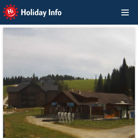
Holiday Info