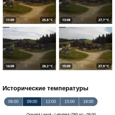
11:09
25,8 °C
13:08
27,7 °C
14:08
28,2 °C
15:09
27,9 °C
Исторические температуры
06:00
09:00
12:00
15:00
18:00