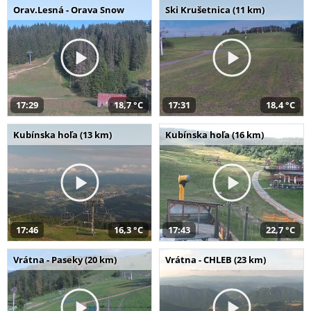
Orav.Lesná - Orava Snow
Ski Krušetnica (11 km)
17:29
18,7 °C
17:31
18,4 °C
Kubínska hoľa (13 km)
Kubínska hoľa (16 km)
17:46
16,3 °C
17:43
22,7 °C
Vrátna - Paseky (20 km)
Vrátna - CHLEB (23 km)