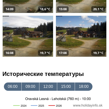
14:09
18,6 °C
15:08
20,1 °C
16:08
19,7 °C
17:08
19,7 °C
Исторические температуры
06:00
09:00
12:00
15:00
18:00