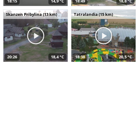
18:15
14,9 °C
18:49
18,8 °C
Skanzen Pribylina (13 km)
Tatralandia (15 km)
20:26
18,4 °C
18:38
20,5 °C