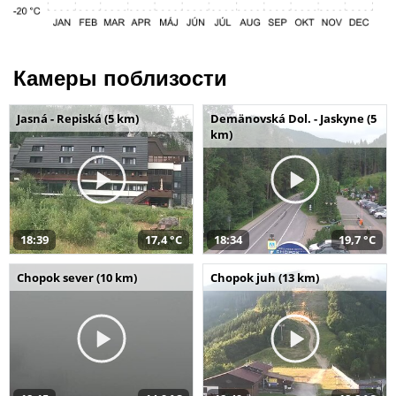
Камеры поблизости
Jasná - Repiská (5 km)
Demänovská Dol. - Jaskyne (5
km)
18:39
17,4 °C
18:34
19,7 °C
Chopok sever (10 km)
Chopok juh (13 km)