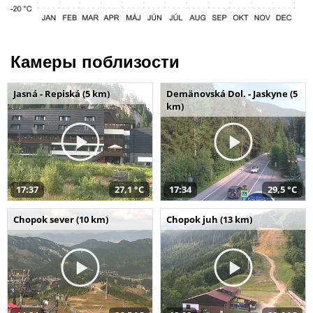
Камеры поблизости
Jasná - Repiská (5 km)
Demänovská Dol. - Jaskyne (5
km)
17:37
27,1 °C
17:34
29,5 °C
Chopok sever (10 km)
Chopok juh (13 km)