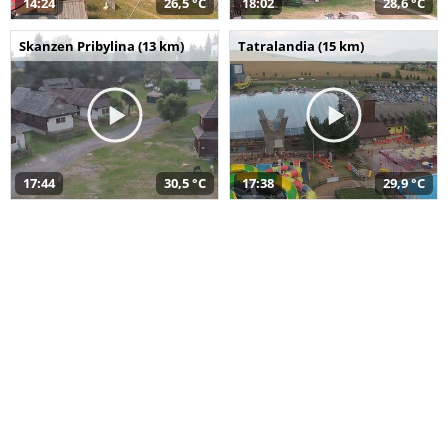
14:24
26,5 °C
18:02
28,6 °C
Skanzen Pribylina (13 km)
Tatralandia (15 km)
17:44
30,5 °C
17:38
29,9 °C