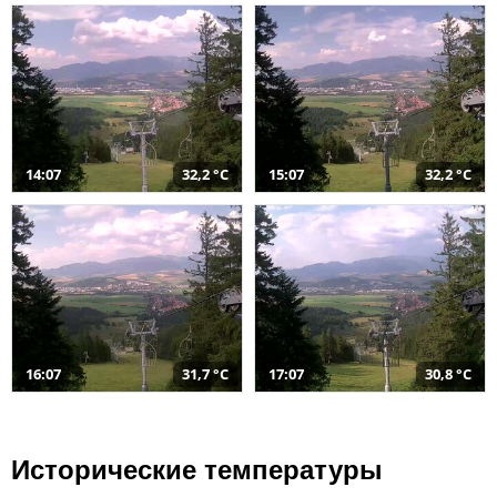
14:07
32,2 °C
15:07
32,2 °C
16:07
31,7 °C
17:07
30,8 °C
Исторические температуры