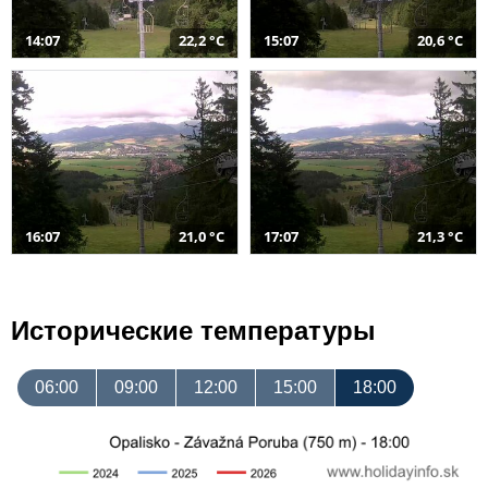
14:07
22,2 °C
15:07
20,6 °C
16:07
21,0 °C
17:07
21,3 °C
Исторические температуры
06:00
09:00
12:00
15:00
18:00