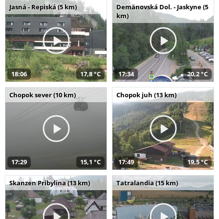
Jasná - Repiská (5 km)
Demänovská Dol. - Jaskyne (5
km)
18:06
17,8 °C
17:34
20,2 °C
Chopok sever (10 km)
Chopok juh (13 km)
17:29
15,1 °C
17:49
19,5 °C
Skanzen Pribylina (13 km)
Tatralandia (15 km)