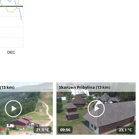
(13 km)
Skanzen Pribylina (13 km)
21,3 °C
09:56
23,1 °C