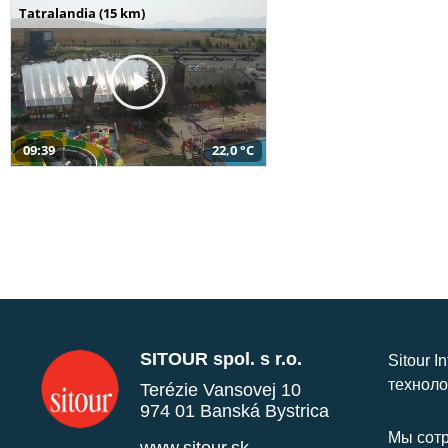
Tatralandia (15 km)
09:39
22,0 °C
SITOUR spol. s r.o.
Sitour I
техноло
Terézie Vansovej 10
974 01 Banská Bystrica
Мы сотр
www.sitour.sk