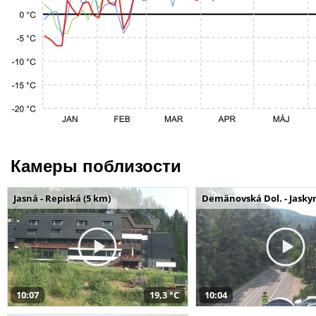
Камеры поблизости
Jasná - Repiská (5 km)
Demänovská Dol. - Jaskyn
10:07
19,3 °C
10:04