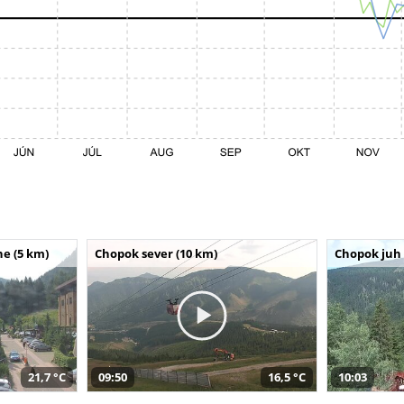
e (5 km)
Chopok sever (10 km)
Chopok juh 
21,7 °C
09:50
16,5 °C
10:03